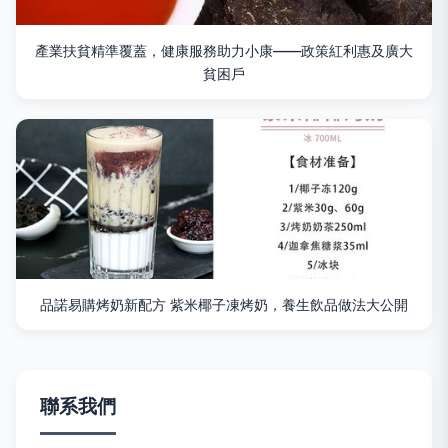
產業扶貧精準覆蓋，健康服務助力小康——政策紅利惠及廣大
貧困戶
品諾易購烤奶新配方 紫米椰子凍烤奶，養生飲品做法大公開
聯系我們