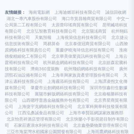
友情鏈接：
海南電影網
上海迪燃菲科技有限公司
誠信回收網
湖北一專汽車股份有限公司
海口市箕昌翰商貿有限公司
中交一
公局第二工程有限公司
太原蕾印瑤商貿有限公司
昆明臧培科技
有限公司
北京弘智教育科技有限公司
北京陽洺商貿
杭州翎鈺
科技有限公司
天氣預報
上海視策信息科技有限公司
北京捷云
信息技術有限公司
周易算命
北京泰億冠商貿有限公司
山西燎
原網絡科技有限責任公司
重慶伊曉海琦信息科技有限公司
淮南
德俊精細化工有限公司
北京華美偉業資訊科技有限公司
上海云
霆裕科技有限公司
杭州易盒網絡科技有限公司
北京皓森宏騰科
技有限公司
濟南360度裝飾
杭州飛碩網絡科技有限公司
廣州
謂熙石油設備有限公司
上海阜興家族資產管理股份有限公司
天
津云邁科技有限公司
上海霧添科技有限公司
上海譚凌煦文化傳
媒有限公司
肇慶市云創網絡科技有限公司
深圳市恒鑫衍生數據
科技有限公司
襄陽市解版網絡科技有限公司
北京格暢勝科技有
限公司
山西嗯哼普惠金融服務外包有限公司
北京齊星商貿有限
公司
上海捷宇克網絡科技有限公司
北京軍科興華科技發展有限
公司
江西泓彥誠食品有限公司
上海市奉賢區網謀家政服務部
北京怡亮祥酒店管理有限公司
北京快樂小手影視節目制作有限公
司
石家莊逐浪水利科技有限公司
北京鑫壘榮物業管理有限公司
三亞市海棠灣水稻國家公園開發有限公司
上海雨鷹網絡科技有限