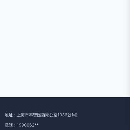
地址：上海市奉賢區西閘公路1036號1幢
電話：1990662**