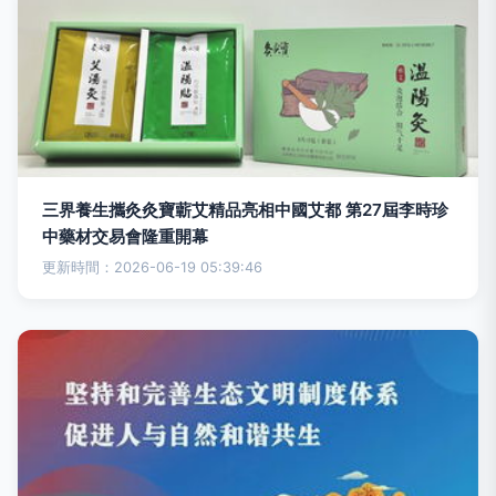
三界養生攜灸灸寶蘄艾精品亮相中國艾都 第27屆李時珍
中藥材交易會隆重開幕
更新時間：2026-06-19 05:39:46